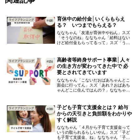
育休中の給付金│いくらもらえ
ライフプランニング
る？ いつまでもらえる？
ななちゃん「友達が育休中やねん」スズ
「そうなのね」ななちゃん「給料はない
けど給付金もらってるって」スズ「う
ん」ななちゃん「でも赤ちゃんが6か月に
なったら、給付金が減るねんて？」今日
は、「育休中の給付金」の知識をひとつ
高齢者等終身サポート事業│人々
ライフプランニング
＋（プラス）していきまし...
の生き方が変わってきた中で 必
要とされてきています
ななちゃん「こないだおばあちゃんとこ
面会に行ってん」スズ「あれ？おばあち
ゃんどこに住んではんの？」ななちゃん
「老人ホームで暮らしてるねん」スズ
「そうなんや」ななちゃん「エレベータ
ーに、『遺品整理はおまかせくださ
子ども子育て支援金とは？ 給与
ライフプランニング
い！』ってポスター、貼ってあっ...
からの天引きと負担額をわかりや
すく解説
ななちゃん「４月から子育て支援金って
いうの取られるらしいやん」スズ「子ど
も子育て支援金、ね」ななちゃん「子ど