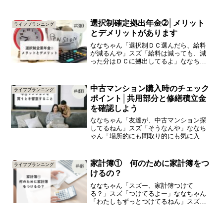
もがいてもおらへんでも払うらしいや
ん」スズ「そうやよ」ななちゃん「４月
の給料では引かれてなかったけど？」今
選択制確定拠出年金➁│メリット
ライフプランニング
日は、「子ども子育て支援金...
とデメリットがあります
ななちゃん「選択制ＤＣ選んだら、給料
が減るんや」スズ「給料は減っても、減
った分はＤＣに拠出してるよ」ななちゃ
ん「拠出、ってどういうことやったっ
け？」スズ「拠出っていうのは、ＤＣに
掛金としてお金を出すこと」ななちゃん
中古マンション購入時のチェック
ライフプランニング
「…」スズ「老後の年金の上...
ポイント│共用部分と修繕積立金
を確認しよう
ななちゃん「友達が、中古マンション探
してるねん」スズ「そうなんや」ななち
ゃん「場所的にも間取り的にも気に入っ
たマンション見つけたらしいわ」スズ
「あら、そうなのね」ななちゃん「場所
と間取りが気に入ったら、オーケーやよ
家計簿① 何のために家計簿をつ
ライフプランニング
ね？」今日は、「中古マンシ...
けるの？
ななちゃん「スズー、家計簿つけて
る？」スズ「つけてるよー」ななちゃん
「わたしもずっとつけてるねん」スズ
「すごいやん」ななちゃん「えへへ。毎
年年末近くなったら、いつも同じシリー