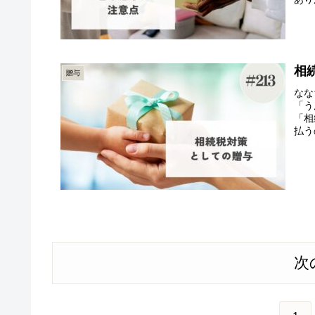
相
贈与
なな
「う
「相
払う
次