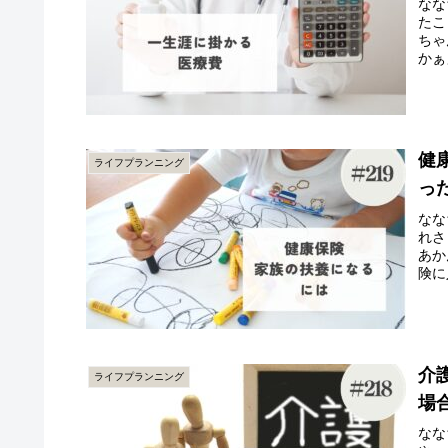
なな
たこ
ちゃ
かぁ
健
ライフプランニング
っ
なな
れさ
あか
険に
介
ライフプランニング
場
なな