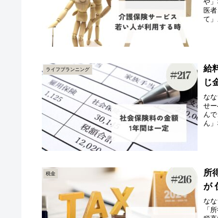
や」
医者
て」
給
ライフプランニング
じ
なな
せー
んで
ん」
所
税金
が
なな
「所