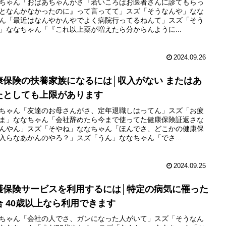
ちゃん「おばあちゃんがさ『若いころはお医者さんに診てもらっ
となんかなかったのに』って言ってて」スズ「そうなんや」なな
ん「最近はなんやかんやでよく病院行ってるねんて」スズ「そう
」ななちゃん「『これ以上薬が増えたら分からんように...
2024.09.26
康保険の扶養家族になるには│収入がない またはあ
たとしても上限があります
ちゃん「友達のお母さんがさ、定年退職しはってん」スズ「お疲
ま」ななちゃん「会社辞めたら今まで使ってた健康保険証返さな
んやん」スズ「そやね」ななちゃん「ほんでさ、どこかの健康保
入らなあかんのやろ？」スズ「うん」ななちゃん「でさ...
2024.09.25
護保険サービスを利用するには│特定の病気に罹った
合 40歳以上なら利用できます
ちゃん「会社の人でさ、ガンになった人がいて」スズ「そうなん