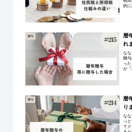
税高
的に
暦
贈与
れ
なな
贈与
った
が『
暦
贈与
り
なな
っと
てド
あり