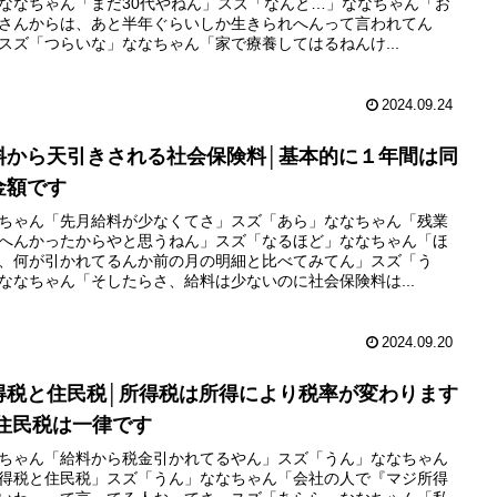
ななちゃん「まだ30代やねん」スズ「なんと…」ななちゃん「お
さんからは、あと半年ぐらいしか生きられへんって言われてん
スズ「つらいな」ななちゃん「家で療養してはるねんけ...
2024.09.24
料から天引きされる社会保険料│基本的に１年間は同
金額です
ちゃん「先月給料が少なくてさ」スズ「あら」ななちゃん「残業
へんかったからやと思うねん」スズ「なるほど」ななちゃん「ほ
、何が引かれてるんか前の月の明細と比べてみてん」スズ「う
ななちゃん「そしたらさ、給料は少ないのに社会保険料は...
2024.09.20
得税と住民税│所得税は所得により税率が変わります
 住民税は一律です
ちゃん「給料から税金引かれてるやん」スズ「うん」ななちゃん
得税と住民税」スズ「うん」ななちゃん「会社の人で『マジ所得