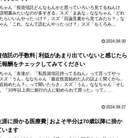
ちゃん「投資信託どんなもんかと思っていろいろ見てるねんけ
説明書みたいなのが多すぎる」スズ「まあな」ななちゃん「どれ
たらいいんやったっけ？」スズ「目論見書から見てみたら？」な
ゃん「これ、なんて読むんやったっけ？」スズ「もくろみ...
2024.09.30
資信託の手数料│利益があまり出ていないと感じたら
託報酬をチェックしてみてください
ちゃん「友達が、『私投資信託持ってるねん』って言ってやっ
スズ「うん」ななちゃん「最近投資始めた人の話よく聞くから、
近始めたん？』って聞いたらさ」スズ「うん」ななちゃん「そし
、『10年以上前に銀行の人に勧められて買った』って」...
2024.09.27
生涯に掛かる医療費│およそ半分は70歳以降に掛か
ています