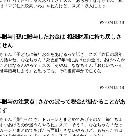
いわ』って言ってる人おってさ」スズ「あらら」ななちゃん「私
は『マジ住民税高いわ』やねんけど」スズ「収入によっ...
2024.09.19
年贈与│孫に贈与したお金は 相続財産に持ち戻しさ
ません
ちゃん「子どもに毎年お金をあげるって話さ」スズ「昨日の暦年
の話やね」ななちゃん「死ぬ前7年間にあげたお金は、あげへんか
ことになるんやろ？」スズ「そやね」ななちゃん「おじいちゃん
暦年贈与しよう』と思っても、その後何年かで亡くな...
2024.09.18
年贈与の注意点│さかのぼって税金が掛かることがあ
ます
ちゃん「贈与ってさ、ドカーンとまとめてあげるのか、毎年ちょ
ずつあげるのか迷うんやろね」スズ「そう？」ななちゃん「だっ
カーンとまとめてあげたら面倒くさないやろけど、もらった方は
がたみが続かへんのちゃう？」スズ「そうかな」ななち...