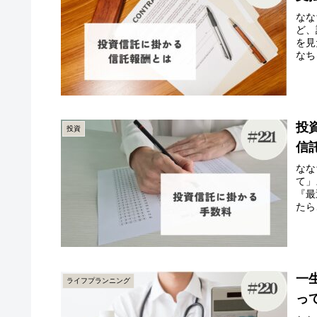
なな
ど、
を見
なち
投
投資
信
なな
て」
『最
たら
一
ライフプランニング
っ