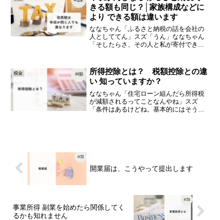
ないらしい」スズ「うん...
きる額も同じ？│家族構成などに
より できる額は違います
ななちゃん「ふるさと納税の話を会社の
人としててん」スズ「うん」ななちゃん
「そしたらさ、その人と私が寄付できる
額、なんかちゃうねん」スズ「そうなん
や」ななちゃん「その人、私と同じ入社
やから、年収変わらへんはずやねんよ」
所得控除とは？ 税額控除との違
税金
スズ「うん」ななちゃん「...
い 知っていますか？
ななちゃん「住宅ローン組んだら所得税
が減額されるってことなんやね」スズ
「条件はあるけどね。基本的にはそうや
わ」ななちゃん「他にもそういうお得な
ものあるん？」スズ「そやね。いくつか
あるにはあるけど、住宅ローン控除がや
っぱ一般的かな」ななちゃん...
開業届は、こうやって提出します
事業所得 副業を始めたら関係してく
るかも知れません