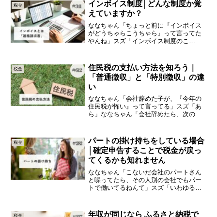
たわ」スズ「そやね」ななちゃん「これ
インボイス制度│どんな制度か覚
税金
何？」今日は、「生命保険...
えていますか？
ななちゃん「ちょっと前に『インボイス
がどうちゃらこうちゃら』って言ってた
やんね」スズ「インボイス制度のこ
と？」ななちゃん「そうそう」スズ「突
然どうした⁈（笑）」ななちゃん「あの頃
はいろんなところでインボイスの名前見
住民税の支払い方法を知ろう｜
税金
たけど、最近は見ないなと思...
「普通徴収」と「特別徴収」の違
い
ななちゃん「会社辞めた子が、『今年の
住民税が怖い』って言ってる」スズ「あ
ら」ななちゃん「会社辞めたら、次の年
めっちゃ住民税払わなあかんらしいや
ん」スズ「前の年の所得にかかるから
ね」ななちゃん「そろそろ請求書とか来
パートの掛け持ちをしている場合
税金
るんやろか」今日は、「住民税...
│確定申告することで税金が戻っ
てくるかも知れません
ななちゃん「こないだ会社のパートさん
と喋ってたら、その人別の会社でもパー
トで働いてるねんて」スズ「いわゆるパ
ートの掛け持ちね」ななちゃん「週1日と
からしいけど」スズ「そうなんや」なな
ちゃん「どっちのパートも、そんな多く
年収が同じなら ふるさと納税で
税金