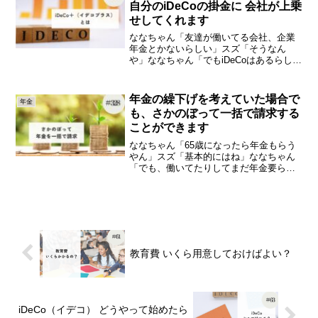
自分のiDeCoの掛金に 会社が上乗
せしてくれます
ななちゃん「友達が働いてる会社、企業
年金とかないらしい」スズ「そうなん
や」ななちゃん「でもiDeCoはあるらし
い」スズ「会社でiDeCo？」ななちゃん
「うん。会社でiDeCoやってるねんて」ス
ズ「それ、iDeCo＋（イデコプラス）のこ
年金の繰下げを考えていた場合で
年金
とかな...
も、さかのぼって一括で請求する
ことができます
ななちゃん「65歳になったら年金もらう
やん」スズ「基本的にはね」ななちゃん
「でも、働いてたりしてまだ年金要らん
って人は遅らせたりするんやろ？」スズ
「うん。遅らせた分年金額が増えるから
ね」ななちゃん「でもさ、ちょっと勇気
いらへん？」スズ「勇気...
教育費 いくら用意しておけばよい？
iDeCo（イデコ） どうやって始めたら