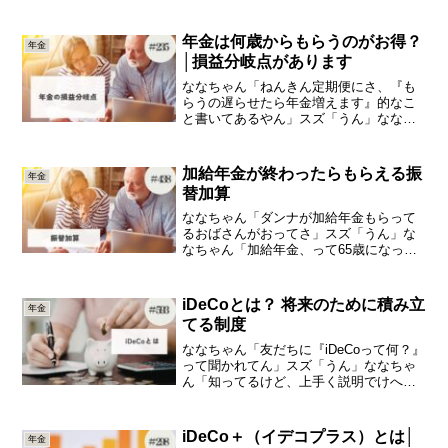
ね」ななちゃん「なんて読むん？」スズ
「『しょとくだいたいりつ』って読むね
ん」ななちゃん「所得代替率が60％と
年金は何歳からもらうのがお得？
年金
か、将来50％とか書いて...
│損益分岐点があります
ななちゃん「ねんきん定期便にさ、『も
らうの遅らせたら年金増えます』的なこ
と書いてあるやん」スズ「うん」ななち
ゃん「年金増えるのはいいけど、遅らせ
てる間に死んじゃったら大損」スズ
「（笑）」ななちゃん「でも長生きした
加給年金が終わったらもらえる振
年金
ら『遅らせといたらよかった』...
替加算
ななちゃん「ダンナが加給年金もらって
るおばさんがおってさ」スズ「うん」な
なちゃん「加給年金、って65歳になった
ら終わっちゃうらしいやん」スズ「そう
やね」ななちゃん「年金、って名前やか
らずっともらえると思ってたって言って
iDeCoとは？ 将来のために積み立
年金
るよ」スズ「（笑）」今...
てる制度
ななちゃん「友だちに『iDeCoって何？』
って聞かれてん」スズ「うん」ななちゃ
ん「知ってるけど、上手く説明でけへん
かった」スズ「そっか」ななちゃん
「NISAみたいなもん、って言ったけどち
ゃうかった？」スズ「全然ちゃうやん」
iDeCo＋（イデコプラス）とは│
年金
今日は、「iDeC...