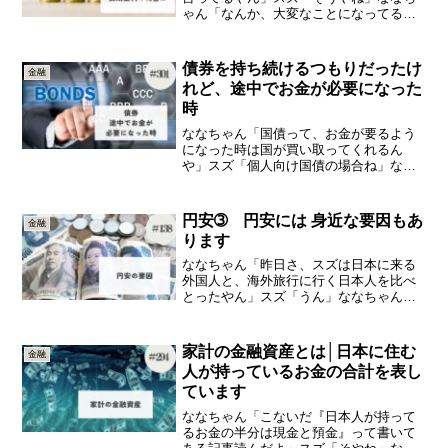
ゃん「なんか、大変なことになってる感
だしてへん？」スズ「そう思うかー」な
なちゃん「今まではどうやったん？もっ
と低かったん？」スズ「そうやよ。マイ
債券を持ち続けるつもりだったけ
金融
ナスの時もあったぐらい...
れど、途中でお金が必要になった
時
ななちゃん「国債って、お金が要るよう
になった時は国が買い取ってくれるん
や」スズ「個人向け国債の場合ね」なな
ちゃん「個人向けじゃないのもある
の？」スズ「うん」ななちゃん「個人向
けじゃないやつは、誰が買い取ってくれ
円安➂ 円安には 身近な要因もあ
金融
るの？」スズ「その時に買いたい...
ります
ななちゃん「昨日さ、スズは日本に来る
外国人と、海外旅行に行く日本人を比べ
とったやん」スズ「うん」ななちゃん
「でもさ、今『円安やから日本に来る外
国人が多い』って言ってるやんね」スズ
「そやね。日本に来たらなんでも安く感
家計の金融資産とは│日本に住む
金融
じるやろからね」ななちゃん...
人が持っているお金の合計を表し
ています
ななちゃん「こないだ『日本人が持って
るお金の半分は現金と預金』って書いて