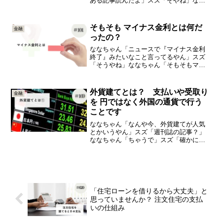
ある記事読んだよ」スズ「そやね」なな
ちゃん「どういうことなん？」スズ「な
なちゃんは銀行にお金預けてる？」なな
ちゃん「うん」スズ「それって、ななち
そもそも マイナス金利とは何だ
金融
ゃんの資産の何パーセント...
ったの？
ななちゃん「ニュースで『マイナス金利
終了』みたいなこと言ってるやん」スズ
「そうやね」ななちゃん「そもそもマイ
ナス金利、ってなんなん？」今日は、
「マイナス金利」の知識をひとつ＋（プ
ラス）していきましょうマイナス金利と
外貨建てとは？ 支払いや受取り
金融
いう言葉、ニュースの中でも...
を 円ではなく外国の通貨で行う
ことです
ななちゃん「なんや今、外貨建てが人気
とかいうやん」スズ「週刊誌の記事？」
ななちゃん「ちゃうで」スズ「確かに外
貨預金してる人も増えてるみたいやね」
ななちゃん「外貨建て、って外貨預金の
ことなん？」今日は、「外貨建て」の知
識をひとつ＋（プラス）し...
「住宅ローンを借りるから大丈夫」と
思っていませんか？ 注文住宅の支払
いの仕組み