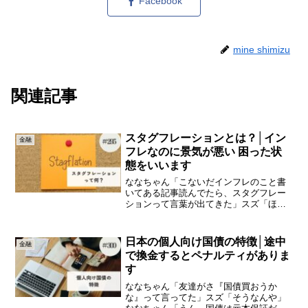
Facebook
mine shimizu
関連記事
スタグフレーションとは？│イン
金融
フレなのに景気が悪い 困った状
態をいいます
ななちゃん「こないだインフレのこと書
いてある記事読んでたら、スタグフレー
ションって言葉が出てきた」スズ「ほー
ほー」ななちゃん「インフレだけどスタ
グフレーションが心配される、とかさ」
スズ「おー」ななちゃん「インフレって
日本の個人向け国債の特徴│途中
金融
さ、反対がデフレなんやろ...
で換金するとペナルティがありま
す
ななちゃん「友達がさ『国債買おうか
な』って言ってた」スズ「そうなんや」