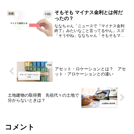
ろ？」スズ「そういうことも言うね」な
なちゃん「それってさ、原材料費が上が
ったからポテチの値段が上がるってこと
そもそも マイナス金利とは何だ
金融
やろ？」今日は、「インフレの...
ったの？
ななちゃん「ニュースで『マイナス金利
終了』みたいなこと言ってるやん」スズ
「そうやね」ななちゃん「そもそもマイ
ナス金利、ってなんなん？」今日は、
「マイナス金利」の知識をひとつ＋（プ
ラス）していきましょうマイナス金利と
いう言葉、ニュースの中でも...
アセット・ロケーションとは？ アセ
ット・アロケーションとの違い
土地建物の取得費 先祖代々の土地で
分からないときは？
コメント