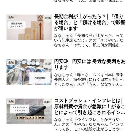
ななちゃん「うん。国債は元本保証だか
ら安心って」スズ「なるほど」ななちゃ
ん「国債、って国にお金を貸すってこと
なんよね？」スズ「うん」ななちゃん
長期金利が上がったら？│「借り
金融
「でも途中で返してほしくなっ...
る場合」と「預ける場合」で影響
が違います
ななちゃん「長期金利が上がった、って
いう記事読んだよ」スズ「そうやね」な
なちゃん「それって、私に何か関係ある
ん？」スズ「あるかも」今日は、「長期
金利が上がったら？」の知識をひとつ＋
（プラス）していきましょう長期金利が
円安➂ 円安には 身近な要因もあ
金融
上がると、一般の人の家計...
ります
ななちゃん「昨日さ、スズは日本に来る
外国人と、海外旅行に行く日本人を比べ
とったやん」スズ「うん」ななちゃん
「でもさ、今『円安やから日本に来る外
国人が多い』って言ってるやんね」スズ
「そやね。日本に来たらなんでも安く感
コストプッシュ・インフレとは│
金融
じるやろからね」ななちゃん...
原材料費や賃金が急激に上がるこ
とによって引き起こされるインフ
レです
ななちゃん「今インフレ、とか言うや
ん」スズ「そやね」ななちゃん「インフ
レってさ、モノの値段が上がることや