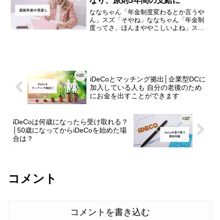
なり、原則5年間の支給に
ななちゃん「年金制度変わるとか言うや
ん」スズ「そやね」ななちゃん「年金制
度ってさ、ほんまややこしいよね」スズ
「たしかに」ななちゃん「ちょっと勉強
しようと思ったけど、あまりのややこし
さに諦めた」スズ「（笑）」今日は、
「遺族年金の見直し」の知識...
iDeCoとマッチング拠出│企業型DCに
加入している人も 自分の老後のため
にお金を出すことができます
iDeCoは何歳になったら受け取れる？
│50歳になってからiDeCoを始めた場
合は？
コメント
コメントを書き込む