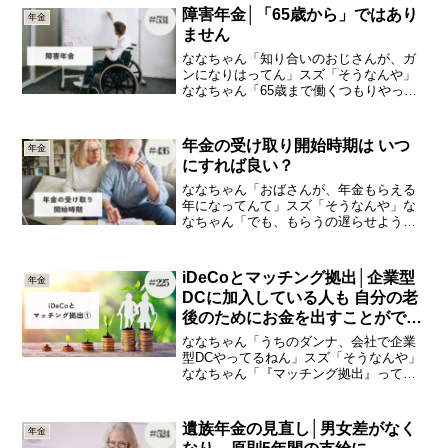
気にしてたよ」今日は、「年金から差し
障害年金│「65歳から」ではあり
年金
引かれるもの」の知識をひ...
ません
ななちゃん「知り合いのおじさんが、ガ
ンになりはってん」スズ「そうなんや」
ななちゃん「65歳まで働くつもりやった
らしいけど、会社辞めるねんて」スズ
「そうなのね」ななちゃん「年金は65歳
からしかもらわれへんし、どうしようっ
年金の受け取り開始時期は いつ
年金
て言ってた」今日は、「...
にすれば良い？
ななちゃん「おばさんが、年金もらえる
年になってんて」スズ「そうなんや」な
なちゃん「でも、もらうの遅らせようか
なって言ってる」スズ「そうなのね」な
なちゃん「もらうの遅らせたら、年金増
えるんやったっけ？」今日は、「年金の
iDeCoとマッチング拠出│企業型
年金
受け取り開始時期」の知識...
DCに加入している人も 自分の老
後のためにお金を出すことができ
ます
ななちゃん「うちのダンナ、会社で企業
型DCやってるねん」スズ「そうなんや」
ななちゃん「『マッチング拠出』ってい
って、自分の給料からも天引きで払って
るって」スズ「うん」ななちゃん「で
も、マッチングの額が5000円とからしい
遺族年金の見直し│男女差がなく
年金
ねん」スズ「そうなの...