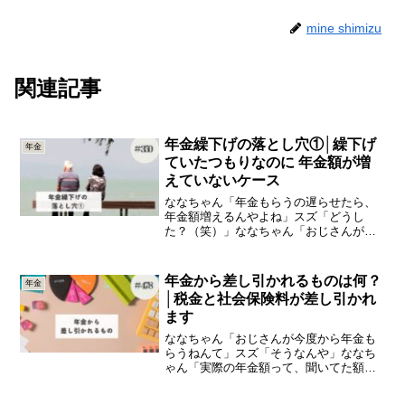
mine shimizu
関連記事
年金繰下げの落とし穴①│繰下げ
年金
ていたつもりなのに 年金額が増
えていないケース
ななちゃん「年金もらうの遅らせたら、
年金額増えるんやよね」スズ「どうし
た？（笑）」ななちゃん「おじさんが
さ、年金増やそうと思って我慢して遅ら
せてたのに、増えてへんかってんて」ス
ズ「なんでやろ」ななちゃん「おばさん
年金から差し引かれるものは何？
年金
が亡くなってたから、やねんて...
│税金と社会保険料が差し引かれ
ます
ななちゃん「おじさんが今度から年金も
らうねんて」スズ「そうなんや」ななち
ゃん「実際の年金額って、聞いてた額よ
り少ないっていうやん」スズ「うん」な
なちゃん「何が引かれるんやろう、って