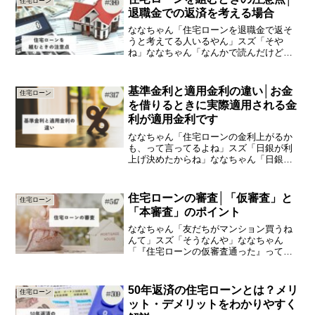
住宅ローン
たら、後は会社でやってくれ...
退職金での返済を考える場合
ななちゃん「住宅ローンを退職金で返そ
うと考えてる人いるやん」スズ「そや
ね」ななちゃん「なんかで読んだけど、
退職金で返したら老後資金が足らへんよ
うになったって話」スズ「そっかー」な
なちゃん「どうしたらいいんやろね」今
基準金利と適用金利の違い│お金
住宅ローン
日は、「住宅ローンを組むと...
を借りるときに実際適用される金
利が適用金利です
ななちゃん「住宅ローンの金利上がるか
も、って言ってるよね」スズ「日銀が利
上げ決めたからね」ななちゃん「日銀が
利上げ決めたら、住宅ローンの金利も上
がるの？」スズ「住宅ローンの変動金利
は、日銀が決める金利を参考にしてるね
住宅ローンの審査│「仮審査」と
住宅ローン
ん」ななちゃん「じゃあ、...
「本審査」のポイント
ななちゃん「友だちがマンション買うね
んて」スズ「そうなんや」ななちゃん
「『住宅ローンの仮審査通った』って言
ってた」スズ「うん」ななちゃん「仮審
査通ったら、まぁ大丈夫ってことなんや
ろ？」今日は、「住宅ローンの審査」の
50年返済の住宅ローンとは？メリ
住宅ローン
知識をひとつ＋（プラス）し...
ット・デメリットをわかりやすく