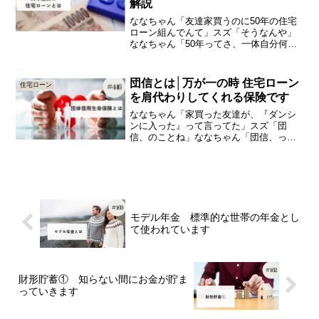
解説
ななちゃん「友達家買うのに50年の住宅
ローン組んでんて」スズ「そうなんや」
ななちゃん「50年ってさ、一体自分何歳
になってんの？って感じやけど」スズ
「（笑）」今日は、「50年返済の住宅ロ
ーン」の知識をひとつ＋（プラス）して
団信とは│万が一の時 住宅ローン
住宅ローン
いきましょう以前の住...
を肩代わりしてくれる保険です
ななちゃん「家買った友達が、『ダンシ
ンに入った』って言ってた」スズ「団
信、のことね」ななちゃん「団信、って
何？」スズ「団体信用生命保険」ななち
ゃん「余計分からん」今日は、「団体信
用生命保険」の知識をひとつ＋（プラ
ス）していきましょう団信（だ...
モデル年金 標準的な世帯の年金とし
て使われています
財形貯蓄① 知らない間にお金が貯ま
っていきます