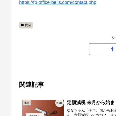
https://fp-office-bells.com/contact.php
税金
シ
関連記事
定額減税 来月から始ま
税金
ななちゃん「今年、国からお
ん。定額減税ってやつ？」ス