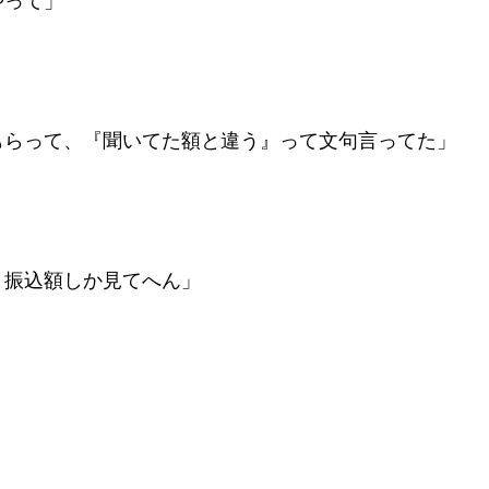
やって」
もらって、『聞いてた額と違う』って文句言ってた」
。振込額しか見てへん」