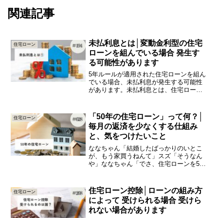
関連記事
未払利息とは│変動金利型の住宅
住宅ローン
ローンを組んでいる場合 発生す
る可能性があります
5年ルールが適用された住宅ローンを組ん
でいる場合、未払利息が発生する可能性
があります。未払利息とは、住宅ローン
を返済中に金利が上がることで、本来そ
の月に支払わないといけない利息が支払
うことができず、未払になってしまうこ
「50年の住宅ローン」って何？│
住宅ローン
とです。
毎月の返済を少なくする仕組み
と、気をつけたいこと
ななちゃん「結婚したばっかりのいとこ
が、もう家買うねんて」スズ「そうなん
や」ななちゃん「でさ、住宅ローンを50
年で返すって話らしい」スズ「なるほ
ど」ななちゃん「50年ってさ、一体何歳
なんや！」今日は、「50年の住宅ロー
住宅ローン控除│ローンの組み方
住宅ローン
ン」の知識をひとつ＋（...
によって 受けられる場合 受けら
れない場合があります