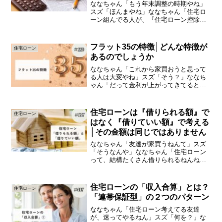
ななちゃん「もう年末調整の時期やね」
スズ「ほんまやね」ななちゃん「住宅ロ
ーン組んでる人が、『住宅ローン控除の
書類が云々』って言ってた」スズ「毎年
出さなあかんのよね」ななちゃん「毎
年？」スズ「そやよ。でも出すだけ出し
フラット35の特徴│どんな特徴が
住宅ローン
たら、後は会社でやってくれ...
あるのでしょうか
ななちゃん「これから家買おうと思って
る人は大変やね」スズ「そう？」ななち
ゃん「だって金利が上がってきてるとか
言ってるやん」スズ「たしかに」ななち
ゃん「金利って上がるもんやとは思って
へんかった」スズ「若い人はそう思うよ
住宅ローンは『借りられる額』で
住宅ローン
ね」ななちゃん「若い人だ...
はなく『借りていい額』で考える
│その金額は同じではありません
ななちゃん「友達が家買うねんて」スズ
「そうなんや」ななちゃん「住宅ローン
って、結構たくさん借りられるねんね」
スズ「そう？」ななちゃん「年収の何倍
とか、そんな計算で貸してくれるらし
い」今日は、「住宅ローンは『借りられ
住宅ローンの「収入合算」とは？
住宅ローン
る額』ではなく『借りていい...
「連帯保証型」の２つのパターン
ななちゃん「住宅ローン考えてる友達
が、迷ってやるねん」スズ「何を？」な