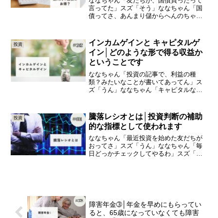
ななちゃん「友だちが、国債買ったって
言ってた」スズ「そう」ななちゃん「国
債ってさ、あんまり儲からへんのちゃう
ん」スズ「利子は最近上がってきてるよ
ね」ななちゃん「そうなん？」今日は、
「個人向け国債はお得？」の知識をひと
インカムゲインと キャピタルゲ
投資
つ＋（プラス）していきま...
イン│どのような形で得る収益か
ということです
ななちゃん「投資の記事で、利益の種
類？みたいなことが書いてあってん」ス
ズ「うん」ななちゃん「キャピタルなん
ちゃら？やったっけ？、なんかそんな名
前」スズ「キャピタルゲインのことや
ね」ななちゃん「あー、そうかも」スズ
騰落レシオとは│投資判断の補助
投資
「キャピタルゲインとインカム...
的な指標として使われます
ななちゃん「最近投資を始めた友だちが
おってさ」スズ「うん」ななちゃん「毎
日どっかチェックしてやるわ」スズ「ど
っか？」ななちゃん「うん。トーラクレ
シオ？とか？」今日は、「騰落レシオと
は」の知識をひとつ＋（プラス）してい
きましょう投資をしている...
障害年金➂│年金を早めにもらってい
ると、65歳になっていなくても障害