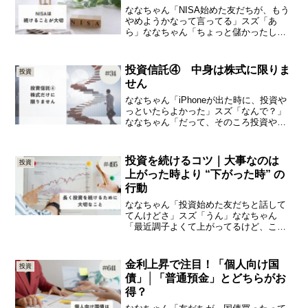
ななちゃん「NISA始めた友だちが、もう
やめようかなって言ってる」スズ「あ
ら」ななちゃん「ちょっと儲かったし、
もういいかな、って」スズ「いやいや、
NISAは続けることが大事やよ」ななちゃ
ん「そうなん？」今日は、「NISAは続け
投資信託④ 中身は株式に限りま
投資
ることが大切」...
せん
ななちゃん「iPhoneが出た時に、投資や
っといたらよかった」スズ「なんで？」
ななちゃん「だって、そのころ投資やっ
てたら、アップルの株買えたやん。そし
たら今ごろめっちゃお金持ちになってた
やん」スズ「そうとも限らへんで」なな
投資を続けるコツ｜大事なのは
投資
ちゃん「なんで？ ...
上がった時より “下がった時” の
行動
ななちゃん「投資始めた友だちと話して
てんけどさ」スズ「うん」ななちゃん
「最近調子よくて上がってるけど、この
ままずっと続くんかな、って」スズ「な
るほど」ななちゃん「下がることなんて
ないよね？きっと」今日は、「長く投資
金利上昇で注目！「個人向け国
投資
を続けるために大切なこと」...
債」│「普通預金」とどちらがお
得？