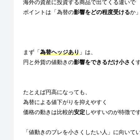
海外の資産に投資する商品で出てくる違いで
ポイントは「為替の
影響をどの程度受ける
か
まず「
為替ヘッジあり
」は、
円と外貨の値動きの
影響をできるだけ小さく
たとえば円高になっても、
為替による値下がりを抑えやすく
価格の動きは比較的
安定
しやすいのが特徴で
「値動きのブレを小さくしたい人」に向いて